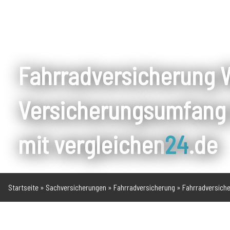
Fahrradversicherung W
Versicherungsumfang 
mit vergleichen
24
.de
Startseite
»
Sachversicherungen
»
Fahrradversicherung
»
Fahrradversiche