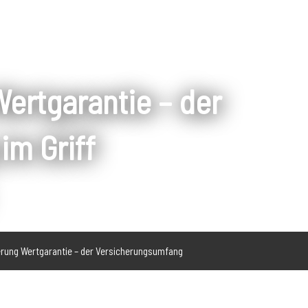
ertgarantie – der
im Griff
rung Wertgarantie – der Versicherungsumfang